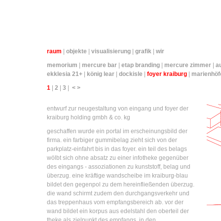
raum
|
objekte
|
visualisierung
|
grafik
|
wir
memorium
|
mercure bar
|
etap branding
|
mercure zimmer
|
a
ekklesia 21+
|
könig lear
|
dockisle
|
foyer kraiburg
|
marienhöf
1
|
2
|
3
|
<
>
entwurf zur neugestaltung von eingang und foyer der
kraiburg holding gmbh & co. kg
geschaffen wurde ein portal im erscheinungsbild der
firma. ein farbiger gummibelag zieht sich von der
parkplatz-einfahrt bis in das foyer. ein teil des belags
wölbt sich ohne absatz zu einer infotheke gegenüber
des eingangs - assoziationen zu kunststoff, belag und
überzug. eine kräftige wandscheibe im kraiburg-blau
bildet den gegenpol zu dem hereinfließenden überzug.
die wand schirmt zudem den durchgangsverkehr und
das treppenhaus vom empfangsbereich ab. vor der
wand bildet ein korpus aus edelstahl den oberteil der
theke als zielpunkt des empfangs. in den